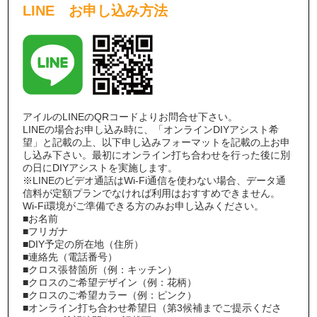
LINE お申し込み方法
アイルのLINEのQRコードよりお問合せ下さい。
LINEの場合お申し込み時に、「オンラインDIYアシスト希
望」と記載の上、以下申し込みフォーマットを記載の上お申
し込み下さい。最初にオンライン打ち合わせを行った後に別
の日にDIYアシストを実施します。
※LINEのビデオ通話はWi-Fi通信を使わない場合、データ通
信料が定額プランでなければ利用はおすすめできません。
Wi-Fi環境がご準備できる方のみお申し込みください。
■お名前
■フリガナ
■DIY予定の所在地（住所）
■連絡先（電話番号）
■クロス張替箇所（例：キッチン）
■クロスのご希望デザイン（例：花柄）
■クロスのご希望カラー（例：ピンク）
■オンライン打ち合わせ希望日（第3候補までご提示くださ