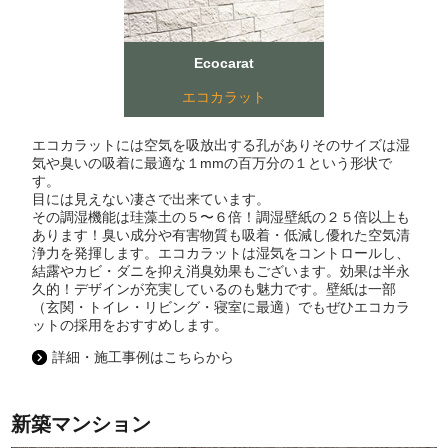
Ecocarat
エコカラット
エコカラットには空気を吸放出する孔がありそのサイズは湿
気や臭いの吸着に最適な１mmの百万分の１という形状で
す。
目には見えない凄さで出来ています。
その調湿機能は珪藻土の５〜６倍！調湿壁紙の２５倍以上も
あります！臭い成分や有害物質も吸着・低減し優れた空気清
浄力を発揮します。エコカラットは湿気をコントロールし、
結露やカビ・ダニを抑え消臭効果もございます。効果は半永
久的！デザインが充実しているのも魅力です。壁紙は一部
（玄関・トイレ・リビング・寝室に最適）でもぜひエコカラ
ットの採用をおすすめします。
詳細・施工事例はこちらから
新築マンション