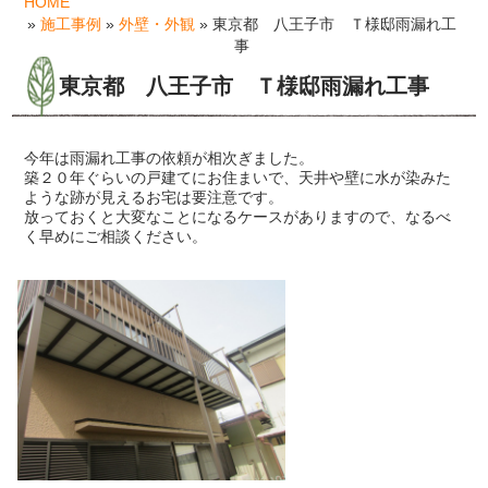
HOME
»
施工事例
»
外壁・外観
» 東京都 八王子市 Ｔ様邸雨漏れ工
事
東京都 八王子市 Ｔ様邸雨漏れ工事
今年は雨漏れ工事の依頼が相次ぎました。
築２０年ぐらいの戸建てにお住まいで、天井や壁に水が染みた
ような跡が見えるお宅は要注意です。
放っておくと大変なことになるケースがありますので、なるべ
く早めにご相談ください。