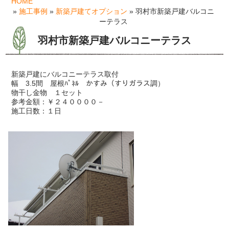
HOME
»
施工事例
»
新築戸建てオプション
» 羽村市新築戸建バルコニ
ーテラス
羽村市新築戸建バルコニーテラス
新築戸建にバルコニーテラス取付
幅 3.5間 屋根ﾊﾟﾈﾙ かすみ（すりガラス調）
物干し金物 １セット
参考金額：￥２４００００－
施工日数：１日