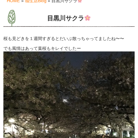
HOME
»
福生店Blog
» 目黒川サクラ
目黒川サクラ
桜も見どきを１週間すぎるとだいぶ散っちゃってましたね〜〜
でも風情はあって葉桜もキレイでしたー