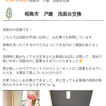
HOME
»
Blog
» 昭島市 戸建 洗面台交換
昭島市 戸建 洗面台交換
洗面台の交換です！
こちらでは洗顔や手洗い以外に、お仕事でも利用しています
染物を洗ったりするのでどのようにできるのかご相談がありまし
た。
洗顔時に鏡がなくても大丈夫などお客様のお話しを聞いて、深めで
使いやすい洗面台のご提案をさせていただきました
壁が寂しいのでアクセントクロスとコンセントのご提案もさせてい
ただき、大満足で喜んでいただけたので
大変うれしいお仕事ができました、何と言ってもお客様の笑顔が私
共のエネルギーになります٩( ”ω” )و