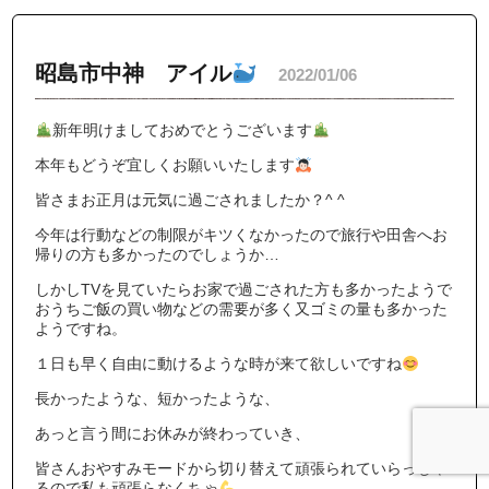
昭島市中神 アイル
2022/01/06
新年明けましておめでとうございます
本年もどうぞ宜しくお願いいたします
皆さまお正月は元気に過ごされましたか？^ ^
今年は行動などの制限がキツくなかったので旅行や田舎へお
帰りの方も多かったのでしょうか…
しかしTVを見ていたらお家で過ごされた方も多かったようで
おうちご飯の買い物などの需要が多く又ゴミの量も多かった
ようですね。
１日も早く自由に動けるような時が来て欲しいですね
長かったような、短かったような、
あっと言う間にお休みが終わっていき、
皆さんおやすみモードから切り替えて頑張られていらっしゃ
るので私も頑張らなくちゃ