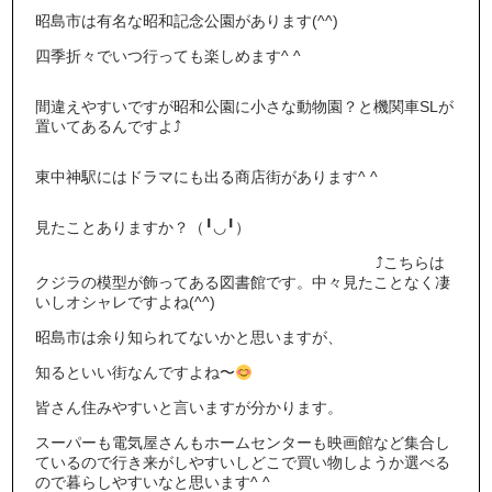
昭島市は有名な昭和記念公園があります(^^)
四季折々でいつ行っても楽しめます^ ^
間違えやすいですが昭和公園に小さな動物園？と機関車SLが
置いてあるんですよ⤴︎
東中神駅にはドラマにも出る商店街があります^ ^
見たことありますか？（╹◡╹）
⤴︎こちらは
クジラの模型が飾ってある図書館です。中々見たことなく凄
いしオシャレですよね(^^)
昭島市は余り知られてないかと思いますが、
知るといい街なんですよね〜
皆さん住みやすいと言いますが分かります。
スーパーも電気屋さんもホームセンターも映画館など集合し
ているので行き来がしやすいしどこで買い物しようか選べる
ので暮らしやすいなと思います^ ^