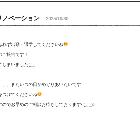
リノベーション
2025/10/30
忘れず出勤・通学してくださいね
のご報告です！
まいました(;_;
、、、またいつの日かめぐりあいたいです
をつけてくださいね
でお早めのご相談お待ちしております<(_ _)>