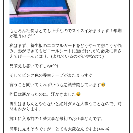
もちろん社長はとても上手なのでスイスイ始まります！年期
が違うので^ ^
私はまず、養生板のエコフルガードをどうやって敷こうか悩
み、形ができてもビニールシートに遊ばれながら必死に押さ
えてぴーーんとはり、(よれているのがいやなので)
見栄えも悪いですしね(^^)
そしてピンク色の養生テープがまたまっすぐ
言うこと聞いてくれずいつも悪戦苦闘しています
昨日は寒かったのに、汗かきました
養生はきちんとやらないと絶対ダメな大事なことなので、時
間もかかります。
施工に入る前の１番大事な最初のお仕事なんです。
簡単に見えそうですが、とても大変なんですよ(๑˃̵ᴗ˂̵)