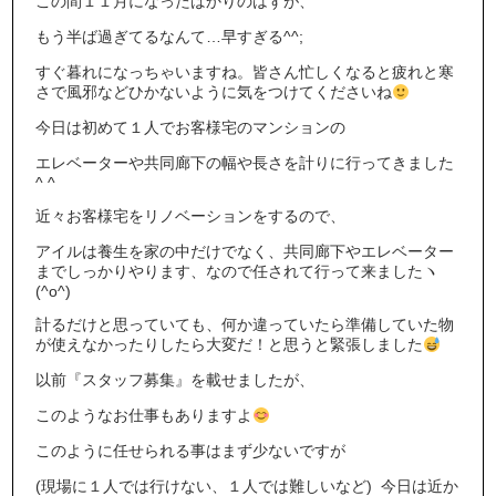
この間１１月になったばかりのはずが、
もう半ば過ぎてるなんて…早すぎる^^;
すぐ暮れになっちゃいますね。皆さん忙しくなると疲れと寒
さで風邪などひかないように気をつけてくださいね
今日は初めて１人でお客様宅のマンションの
エレベーターや共同廊下の幅や長さを計りに行ってきました
^ ^
近々お客様宅をリノベーションをするので、
アイルは養生を家の中だけでなく、共同廊下やエレベーター
までしっかりやります、なので任されて行って来ましたヽ
(^o^)
計るだけと思っていても、何か違っていたら準備していた物
が使えなかったりしたら大変だ！と思うと緊張しました
以前『スタッフ募集』を載せましたが、
このようなお仕事もありますよ
このように任せられる事はまず少ないですが
(現場に１人では行けない、１人では難しいなど) 今日は近か