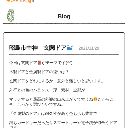
HOME
»
Blog
»
Blog
昭島市中神 玄関ドア
2021/11/29
今日は玄関ドア
がテーマです(^^)
木製ドアと金属製ドアの違いは？
玄関ドアをどれにするか…意外と難しいと思います。
外壁との色のバランス、形、素材、全部が
マッチすると最高の外観の出来上がりですよね
だからこ
そ、しっかり選びたいですね。
『金属製のドア』は耐久性が高く色も形も豊富で
鍵もカードキーだったりスマートキーや電子錠が似合うドア
です。