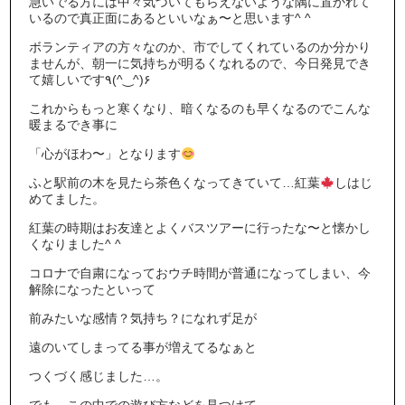
急いでる方には中々気づいてもらえないような隅に置かれて
いるので真正面にあるといいなぁ〜と思います^ ^
ボランティアの方々なのか、市でしてくれているのか分かり
ませんが、朝一に気持ちが明るくなれるので、今日発見でき
て嬉しいです٩(^‿^)۶
これからもっと寒くなり、暗くなるのも早くなるのでこんな
暖まるでき事に
「心がほわ〜」となります
ふと駅前の木を見たら茶色くなってきていて…紅葉
しはじ
めてました。
紅葉の時期はお友達とよくバスツアーに行ったな〜と懐かし
くなりました^ ^
コロナで自粛になっておウチ時間が普通になってしまい、今
解除になったといって
前みたいな感情？気持ち？になれず足が
遠のいてしまってる事が増えてるなぁと
つくづく感じました…。