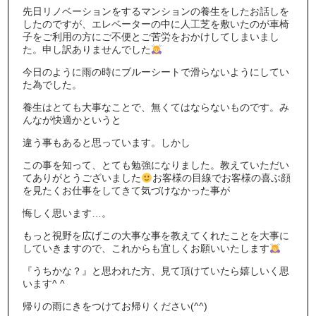
先日リノベーションをするマンションの養生をしたお話しを
したのですが、エレベーターの中に人工芝を敷いたのが車椅
子をご利用の方にご不便とご苦労をおかけしてしまいまし
た。申し訳ありませんでした
今日のように雨の時にブルーシートで滑らないようにしてい
た為でした。
養生はとても大事なことで、無くてはならないものです。み
んなが快適かというと
違う事もあると思っています。しかし
この事を知って、とても勉強になりました。教えていただい
てありがとうございました
お客様の目線でお客様の喜ぶ顔
を見たくお仕事をしてきて気づけなかった事が
悔しく思います…。
もっと視野を広げこの大事な事を教えてくれたことを大事に
していきますので、これからも宜しくお願いいたします
『うちかな？』と思われた方、見て頂けていたら嬉しいく思
います^ ^
帰りの雨にきをつけてお帰りください(^^)