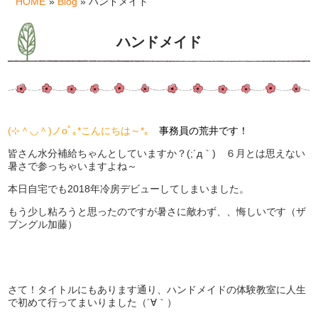
HOME
»
Blog
» ハンドメイド
ハンドメイド
(⊹＾◡＾)ノoﾟ｡*こんにちは～*｡
事務員の荒井です！
皆さん水分補給ちゃんとしていますか？(;´д｀) ６月とは思えない
暑さで参っちゃいますよね～
本日自宅でも2018年冷房デビューしてしまいました。
もう少し粘ろうと思ったのですが暑さに敵わず、、悔しいです（ザ
ブングル加藤）
さて！タイトルにもあります通り、ハンドメイドの体験教室に人生
で初めて行ってまいりました（´∀｀）