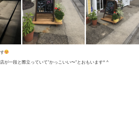
す
が一段と際立っていて”かっこいい〜”とおもいます^ ^