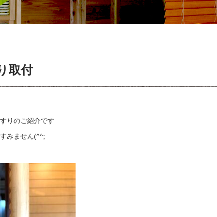
り取付
すりのご紹介です
みません(^^;